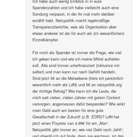
Ich habe auch wenig Einblick in in eure
Spendenzahlen und ich habe vielleicht auch eine
Sendung verpasst, in der ihr mal mehr darüber
erzählt habt. Netzpolitik macht regelmäßige
Transparenzberichte, was als Organisation aber
etwas anderes ist als für euch als (im wesentlichen)
Einzelkämpfer.
Für mich als Spender ist immer die Frage, wie viel
ich geben kann und wie ich meine Mittel aufteilen
soll. Alle sind immer unterfinanziert (inklusive mir
selbst) und man kann nur nach Gefühl handeln.
Sind jetzt 5€ an die Metaebene (höre ich persönlich
wesentlich mehr als LdN) und 5€ an netzpolitik.org
der richtige Betrag? Wie kann ich die Leute, die
mich seit vielen, vielen Jahren mit gutem Content
versorgen, angemessen dafür bespenden? Wie wirkt
mein Geld auch am besten für eine gute
Gesellschaft in der Zukunft (z.B. EDRI)? LdN hat
jetzt einen Fixpreis von 4,99€ für ein „Abo“.
Netzpolitik gibt immer an, wie viel Geld noch „fehlt“,
und obwohl ich gut finde, dass sie wachsen, ist das