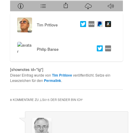
s
l
p
t
Tim Pritlove
r
s
i
p
Philip Banse
n
r
[shownotes id="lg"]
g
i
Dieser Eintrag wurde von
Tim Pritlove
veröffentlicht. Setze ein
Lesezeichen für den
Permalink
.
e
n
n
g
8 KOMMENTARE ZU „
LS015 DER SENDER BIN ICH
“
e
n