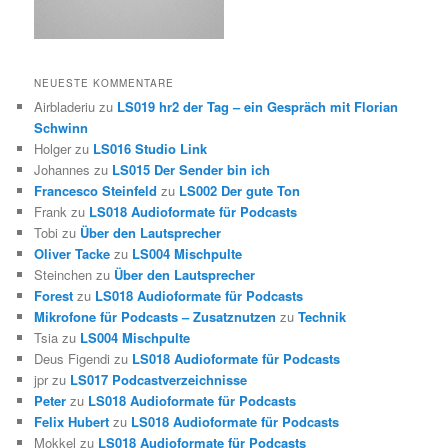
NEUESTE KOMMENTARE
Airbladeriu
zu
LS019 hr2 der Tag – ein Gespräch mit Florian
Schwinn
Holger
zu
LS016 Studio Link
Johannes
zu
LS015 Der Sender bin ich
Francesco Steinfeld
zu
LS002 Der gute Ton
Frank
zu
LS018 Audioformate für Podcasts
Tobi
zu
Über den Lautsprecher
Oliver Tacke
zu
LS004 Mischpulte
Steinchen
zu
Über den Lautsprecher
Forest
zu
LS018 Audioformate für Podcasts
Mikrofone für Podcasts – Zusatznutzen
zu
Technik
Tsia
zu
LS004 Mischpulte
Deus Figendi
zu
LS018 Audioformate für Podcasts
jpr
zu
LS017 Podcastverzeichnisse
Peter
zu
LS018 Audioformate für Podcasts
Felix Hubert
zu
LS018 Audioformate für Podcasts
Mokkel
zu
LS018 Audioformate für Podcasts