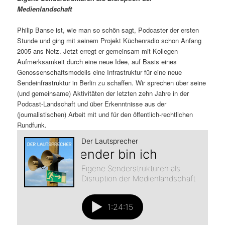
m
u
n
n
Medienlandschaft
g
a
ä
n
e
v
Philip Banse ist, wie man so schön sagt, Podcaster der ersten
n
i
Stunde und ging mit seinem Projekt Küchenradio schon Anfang
r
d
g
2005 ans Netz. Jetzt erregt er gemeinsam mit Kollegen
a
Aufmerksamkeit durch eine neue Idee, auf Basis eines
e
ä
t
Genossenschaftsmodells eine Infrastruktur für eine neue
i
Sendeinfrastruktur in Berlin zu schaffen. Wir sprechen über seine
n
r
o
(und gemeinsame) Aktivitäten der letzten zehn Jahre in der
n
Podcast-Landschaft und über Erkenntnisse aus der
I
e
(journalistischen) Arbeit mit und für den öffentlich-rechtlichen
Rundfunk.
n
n
h
I
a
n
l
h
t
a