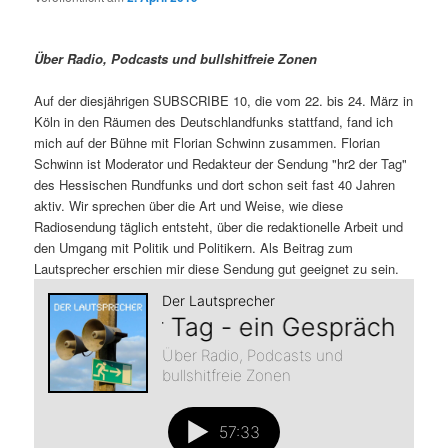
m
u
n
n
g
a
ä
n
e
v
Über Radio, Podcasts und bullshitfreie Zonen
n
i
r
d
g
Auf der diesjährigen SUBSCRIBE 10, die vom 22. bis 24. März in
a
Köln in den Räumen des Deutschlandfunks stattfand, fand ich
e
ä
t
mich auf der Bühne mit Florian Schwinn zusammen. Florian
i
Schwinn ist Moderator und Redakteur der Sendung "hr2 der Tag"
n
r
o
des Hessischen Rundfunks und dort schon seit fast 40 Jahren
n
aktiv. Wir sprechen über die Art und Weise, wie diese
I
e
Radiosendung täglich entsteht, über die redaktionelle Arbeit und
den Umgang mit Politik und Politikern. Als Beitrag zum
n
n
Lautsprecher erschien mir diese Sendung gut geeignet zu sein.
h
I
a
n
l
h
t
a