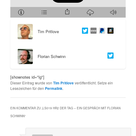
s
l
p
t
Tim Pritlove
r
s
i
p
Florian Schwinn
n
r
g
i
[shownotes id="lg"]
Dieser Eintrag wurde von
Tim Pritlove
veröffentlicht. Setze ein
e
n
Lesezeichen für den
Permalink
.
n
g
EIN KOMMENTAR ZU „
LS019 HR2 DER TAG – EIN GESPRÄCH MIT FLORIAN
e
SCHWINN
“
n