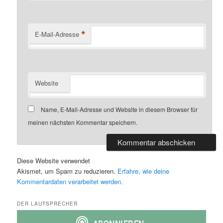
s
l
*
p
t
E-Mail-Adresse
r
s
i
p
Website
n
r
Name, E-Mail-Adresse und Website in diesem Browser für
g
i
meinen nächsten Kommentar speichern.
e
n
Diese Website verwendet
n
g
Akismet, um Spam zu reduzieren.
Erfahre, wie deine
Kommentardaten verarbeitet werden.
e
DER LAUTSPRECHER
n