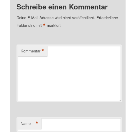
m
u
n
Schreibe einen Kommentar
g
ä
n
e
Deine E-Mail-Adresse wird nicht veröffentlicht.
Erforderliche
n
*
Felder sind mit
markiert
r
d
e
ä
*
n
r
Kommentar
I
e
n
n
h
I
a
n
l
h
*
Name
t
a