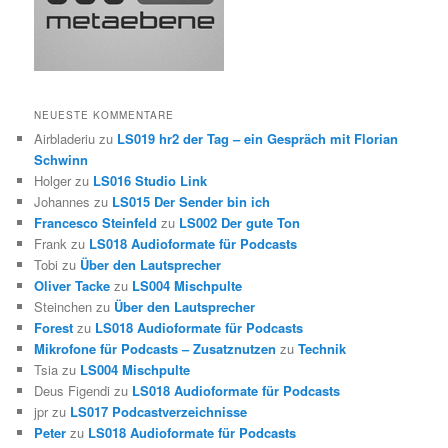
NEUESTE KOMMENTARE
Airbladeriu
zu
LS019 hr2 der Tag – ein Gespräch mit Florian
Schwinn
Holger
zu
LS016 Studio Link
Johannes
zu
LS015 Der Sender bin ich
Francesco Steinfeld
zu
LS002 Der gute Ton
Frank
zu
LS018 Audioformate für Podcasts
Tobi
zu
Über den Lautsprecher
Oliver Tacke
zu
LS004 Mischpulte
Steinchen
zu
Über den Lautsprecher
Forest
zu
LS018 Audioformate für Podcasts
Mikrofone für Podcasts – Zusatznutzen
zu
Technik
Tsia
zu
LS004 Mischpulte
Deus Figendi
zu
LS018 Audioformate für Podcasts
jpr
zu
LS017 Podcastverzeichnisse
Peter
zu
LS018 Audioformate für Podcasts