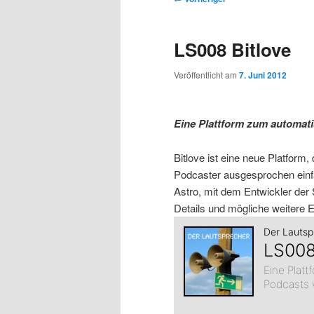
r
t
e
m
m
i
m
i
LS008 Bitlove
n
e
t
p
s
g
n
r
Veröffentlicht am
7. Juni 2012
e
ü
a
r
e
n
g
s
Eine Plattform zum automati
i
k
n
a
Bitlove ist eine neue Platform, 
m
u
v
Podcaster ausgesprochen einfac
i
Astro, mit dem Entwickler der
ä
n
g
Details und mögliche weitere
a
r
d
t
i
e
ä
o
n
n
r