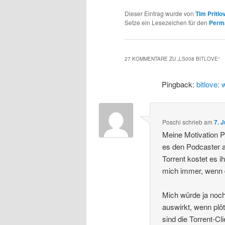
i
p
Dieser Eintrag wurde von
Tim Pritlo
Setze ein Lesezeichen für den
Perm
n
r
g
i
27 KOMMENTARE ZU „
LS008 BITLOVE
“
Pingback:
bitlove:
e
n
n
g
Poschi
schrieb
am
7. 
e
Meine Motivation P
es den Podcaster a
n
Torrent kostet es 
mich immer, wenn 
Mich würde ja noch
auswirkt, wenn plö
sind die Torrent-Cl