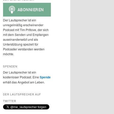
h
e
n
Der Lautsprecher ist ein
unregelmäßig erscheinender
Podcast mit Tim Pritlove, der sich
mit dem Senden und Empfangen
auseinandersetzt und als
Unterstützung speziell für
Podcaster verstanden werden
möchte.
SPENDEN
Der Lautsprecher ist ein
kostenloser Podcast. Eine
Spende
erhält das Angebot am Leben.
DER LAUTSPRECHER AUF
TWITTER