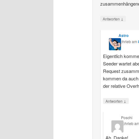
zusammenhängende
↓
Antworten
Astro
schrieb
am
Eigentlich komme
Seeder wartet abe
Request zusamme
kommen da auch 
der relative Over
↓
Antworten
Poschi
schrieb
a
Ah, Danke!