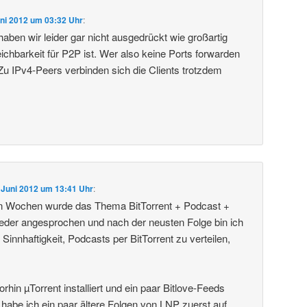
uni 2012 um 03:32 Uhr
:
ben wir leider gar nicht ausgedrückt wie großartig
chbarkeit für P2P ist. Wer also keine Ports forwarden
n. Zu IPv4-Peers verbinden sich die Clients trotzdem
. Juni 2012 um 13:41 Uhr
:
n Wochen wurde das Thema BitTorrent + Podcast +
ieder angesprochen und nach der neusten Folge bin ich
 Sinnhaftigkeit, Podcasts per BitTorrent zu verteilen,
hin µTorrent installiert und ein paar Bitlove-Feeds
habe ich ein paar ältere Folgen von LNP zuerst auf