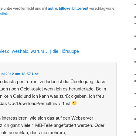
ve
unter veröffentlicht und mit
astro
,
bitlove
,
bittorrent
verschlagwortet.
alink
.
 wieso, weshalb, warum… | die Hörsuppe
Juni 2012 um 18:57 Uhr
:
odcasts per Torrent zu laden ist die Überlegung, dass
uch noch Geld kostet wenn ich es herunterlade. Beim
ihn kein Geld und ich kann was zurück geben. Ich freu
das Up-/Download-Verhältnis > 1 ist
 interessieren, wie sich das auf den Webserver
tzlich ganz viele 1 MB-Teile angefordert werden. Oder
ients so schlau, dass sie mehrere,