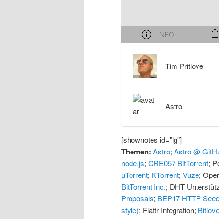
I
e
n
n
h
I
Tim Pritlove
a
n
Astro
l
h
t
a
[shownotes id="lg"]
Themen:
Astro
;
Astro @ GitH
s
l
node.js
;
CRE057 BitTorrent
; P
µTorrent
;
KTorrent
;
Vuze
; Ope
p
t
BitTorrent Inc.
; DHT Unterstü
Proposals
;
BEP17 HTTP Seed
r
s
style)
; Flattr Integration;
Bitlov