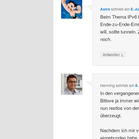
Astro
schrieb
am
8. J
Beim Thema IPv6 ha
Ende-zu-Ende-Errei
will, sollte tunnel
noch.
↓
Antworten
Henning
schrieb
am
8
In den vergangene
Bitlove ja immer w
nun restlos von der
überzeugt.
Nachdem ich mir vor
eingebunden habe, 