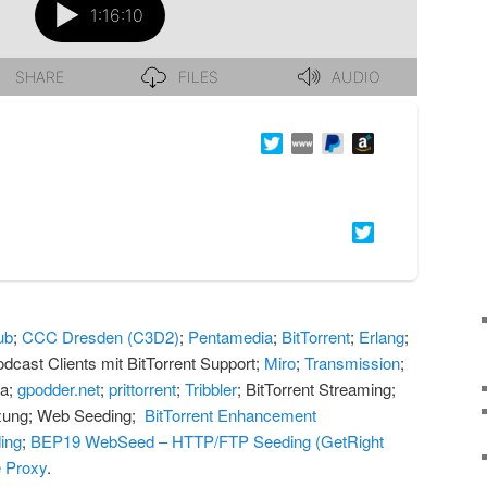
ub
;
CCC Dresden (C3D2)
;
Pentamedia
;
BitTorrent
;
Erlang
;
odcast Clients mit BitTorrent Support;
Miro
;
Transmission
;
ra;
gpodder.net
;
prittorrent
;
Tribbler
; BitTorrent Streaming;
tzung; Web Seeding;
BitTorrent Enhancement
ing
;
BEP19 WebSeed – HTTP/FTP Seeding (GetRight
e Proxy
.