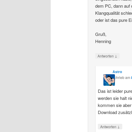
dem PC, dann auf d
Klangqualität schle
oder ist das pure 
Gruß,
Henning
↓
Antworten
Astro
schrieb
am
Das ist leider pur
werden sie halt n
kommen sie aber u
Download zusätzlic
↓
Antworten