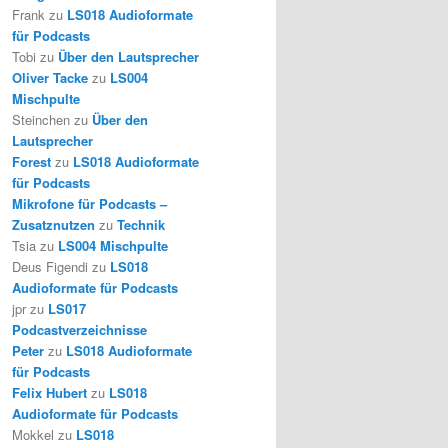
Frank
zu
LS018 Audioformate
für Podcasts
Tobi
zu
Über den Lautsprecher
Oliver Tacke
zu
LS004
Mischpulte
Steinchen
zu
Über den
Lautsprecher
Forest
zu
LS018 Audioformate
für Podcasts
Mikrofone für Podcasts –
Zusatznutzen
zu
Technik
Tsia
zu
LS004 Mischpulte
Deus Figendi
zu
LS018
Audioformate für Podcasts
jpr
zu
LS017
Podcastverzeichnisse
Peter
zu
LS018 Audioformate
für Podcasts
Felix Hubert
zu
LS018
Audioformate für Podcasts
Mokkel
zu
LS018