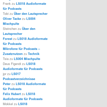
Frank
zu
LS018 Audioformate
für Podcasts
Tobi
zu
Über den Lautsprecher
Oliver Tacke
zu
LS004
Mischpulte
Steinchen
zu
Über den
Lautsprecher
Forest
zu
LS018 Audioformate
für Podcasts
Mikrofone für Podcasts –
Zusatznutzen
zu
Technik
Tsia
zu
LS004 Mischpulte
Deus Figendi
zu
LS018
Audioformate für Podcasts
jpr
zu
LS017
Podcastverzeichnisse
Peter
zu
LS018 Audioformate
für Podcasts
Felix Hubert
zu
LS018
Audioformate für Podcasts
Mokkel
zu
LS018