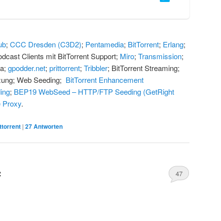
ub
;
CCC Dresden (C3D2)
;
Pentamedia
;
BitTorrent
;
Erlang
;
odcast Clients mit BitTorrent Support;
Miro
;
Transmission
;
ra;
gpodder.net
;
prittorrent
;
Tribbler
; BitTorrent Streaming;
tzung; Web Seeding;
BitTorrent Enhancement
ing
;
BEP19 WebSeed – HTTP/FTP Seeding (GetRight
e Proxy
.
ttorrent
|
27
Antworten
c
47