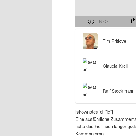
I
e
n
n
h
I
Tim Pritlove
a
n
Claudia Krell
l
h
t
a
Ralf Stockmann
s
l
[shownotes id="lg"]
p
t
Eine ausführliche Zusammenfas
hätte das hier noch länger ge
r
s
Kommentaren.