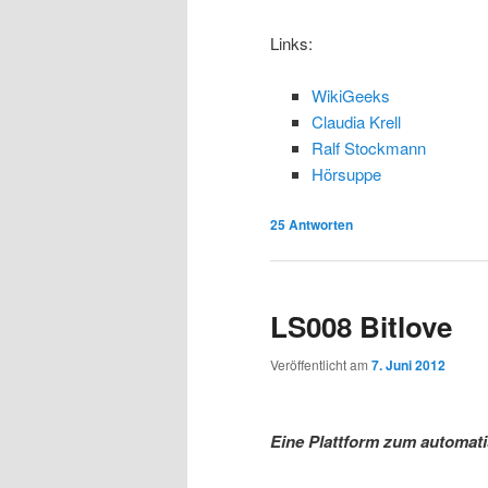
i
p
Links:
n
r
WikiGeeks
Claudia Krell
g
i
Ralf Stockmann
Hörsuppe
e
n
25
Antworten
n
g
e
LS008 Bitlove
n
Veröffentlicht am
7. Juni 2012
Eine Plattform zum automati