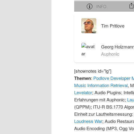
Tim Pritlove
Georg Holzman
Auphonic
[shownotes id="lg"]
Themen
:
Podlove Developer 
Music Information Retrieval
, M
Levelator
; Audio Plugins; Inte
Erfahrungen mit Auphonic;
Lau
(QPPM); ITU-R BS.1770 Algor
Einheit zur Lautheitsmessung
Loudness War
; Audio Restaura
Audio Encoding (MP3, Ogg Vor