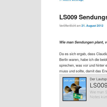
r
s
t
e
m
m
i
p
m
i
LS009 Sendung
n
r
e
t
p
s
g
i
n
r
Veröffentlicht am
21. August 2012
e
n
ü
a
r
e
n
g
g
e
s
Wie man Sendungen plant, v
i
k
n
n
a
Da es sich ergab, dass Claud
m
u
v
Berlin waren, habe ich die bei
i
sprechen, was vor und hinter 
ä
n
g
muss und sollte, damit das Ende
a
r
d
t
i
e
ä
o
n
n
r