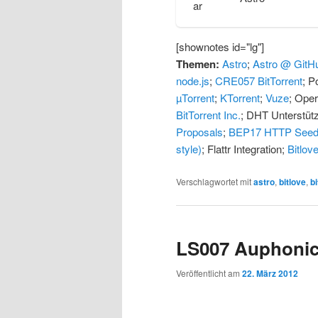
[shownotes id="lg"]
Themen:
Astro
;
Astro @ GitH
node.js
;
CRE057 BitTorrent
; P
µTorrent
;
KTorrent
;
Vuze
; Ope
BitTorrent Inc.
; DHT Unterstü
Proposals
;
BEP17 HTTP Seed
style)
; Flattr Integration;
Bitlov
Verschlagwortet mit
astro
,
bitlove
,
bi
LS007 Auphoni
Veröffentlicht am
22. März 2012