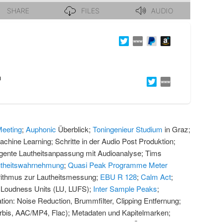
n
Meeting
;
Auphonic
Überblick;
Toningenieur Studium
in Graz;
achine Learning; Schritte in der Audio Post Produktion;
lligente Lautheitsanpassung mit Audioanalyse; Tims
theitswahrnehmung
;
Quasi Peak Programme Meter
ithmus zur Lautheitsmessung;
EBU R 128
;
Calm Act
;
: Loudness Units (LU, LUFS);
Inter Sample Peaks
;
tion: Noise Reduction, Brummfilter, Clipping Entfernung;
bis, AAC/MP4, Flac); Metadaten und Kapitelmarken;