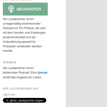
h
e
n
Der Lautsprecher ist ein
unregelmäßig erscheinender
Podcast mit Tim Pritlove, der sich
mit dem Senden und Empfangen
auseinandersetzt und als
Unterstützung speziell für
Podcaster verstanden werden
möchte.
SPENDEN
Der Lautsprecher ist ein
kostenloser Podcast. Eine
Spende
erhält das Angebot am Leben.
DER LAUTSPRECHER AUF
TWITTER